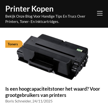
Skip
Printer Kopen
to
content
Bekijk Onze Blog Voor Handige Tips En Trucs Over
Printers, Toner- En Inktcartridges.
Toners
Is een hoogcapaciteitstoner het waard? Voor
grootgebruikers van printers
Boris Schneider,
24/11/2025