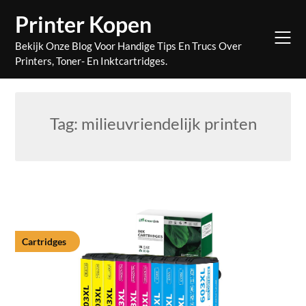
Skip
Printer Kopen
to
content
Bekijk Onze Blog Voor Handige Tips En Trucs Over
Printers, Toner- En Inktcartridges.
Tag:
milieuvriendelijk printen
Cartridges