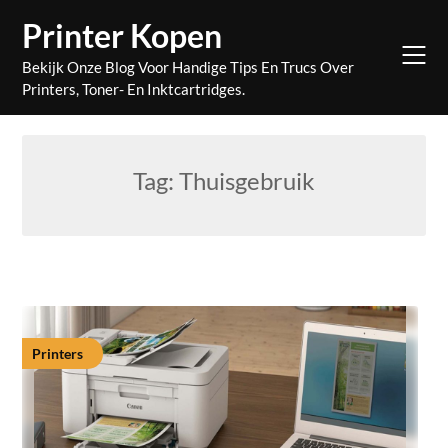
Skip
Printer Kopen
to
content
Bekijk Onze Blog Voor Handige Tips En Trucs Over
Printers, Toner- En Inktcartridges.
Tag:
Thuisgebruik
Printers