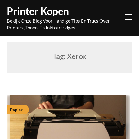
Skip
Printer Kopen
to
content
Bekijk Onze Blog Voor Handige Tips En Trucs Over
Printers, Toner- En Inktcartridges.
Tag:
Xerox
Papier